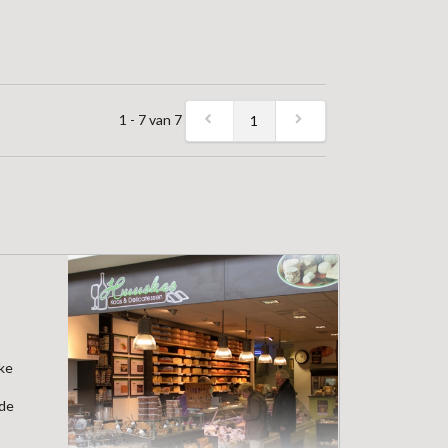
1 - 7 van 7
1
jke
 de