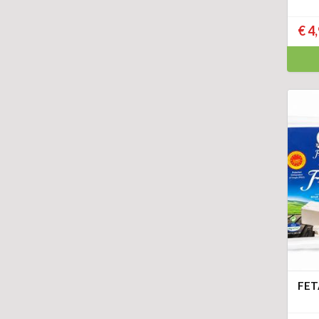
€ 4
FET