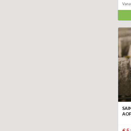
Vana
SAI
AOP
€ 5