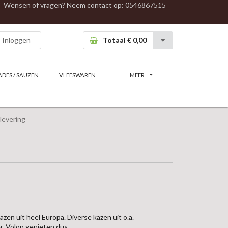
Wensen of vragen? Neem contact op:
0546867515
Inloggen
Totaal € 0,00
ADES / SAUZEN
VLEESWAREN
MEER
levering
zen uit heel Europa. Diverse kazen uit o.a.
er. Volop genieten dus.