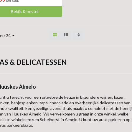
per stuk
Bekijk & bestel
er:
24
AS & DELICATESSEN
Huuskes Almelo
kunt u terecht voor een uitgebreide keuze in bijzondere wijnen, kazen,
anken, hapjesplanken, taps, chocolade en overheerlijke delicatessen van
nde kwaliteit. Een gezellige avond thuis maakt u compleet met de heerli
n van Huuskes Almelo. Wij verwelkomen u graag in onze winkel, welke
d is in winkelcentrum Schelhorst in Almelo. U kunt uw auto parkeren op
atis parkeerplaats.