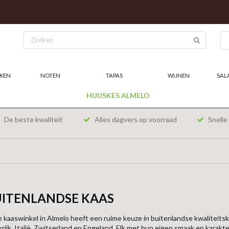
KEN
NOTEN
TAPAS
WIJNEN
SAL
HUUSKES ALMELO
De beste kwaliteit
Alles dagvers op voorraad
Snelle 
UITENLANDSE KAAS
 kaaswinkel in Almelo heeft een ruime keuze in buitenlandse kwaliteitska
krijk, Italië, Zwitserland en Engeland. Elk met hun eigen smaak en karakt