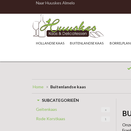
Naar Huuskes Almelo
HOLLANDSE KAAS
BUITENLANDSE KAAS
BORRELPLAN
Home
Buitenlandse kaas
SUBCATEGORIEËN
Geitenkaas
x
B
Rode Korstkaas
1
Onze
Fran