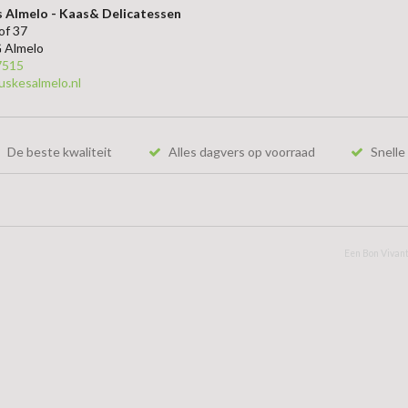
 Almelo - Kaas& Delicatessen
of 37
 Almelo
7515
uskesalmelo.nl
De beste kwaliteit
Alles dagvers op voorraad
Snelle 
Een Bon Vivant