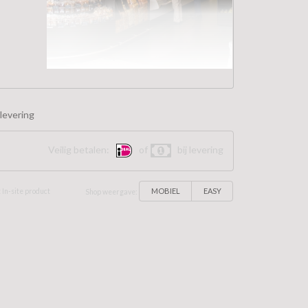
levering
Veilig betalen:
of
bij levering
MOBIEL
EASY
 In-site product
Shop weergave: