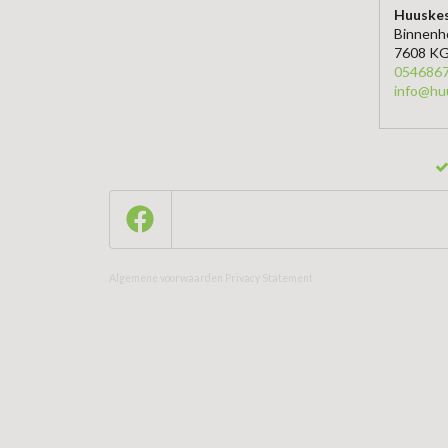
Huuskes
Binnenh
7608 KG
054686
info@hu
Algemene voorwaarden
Privacy Statement