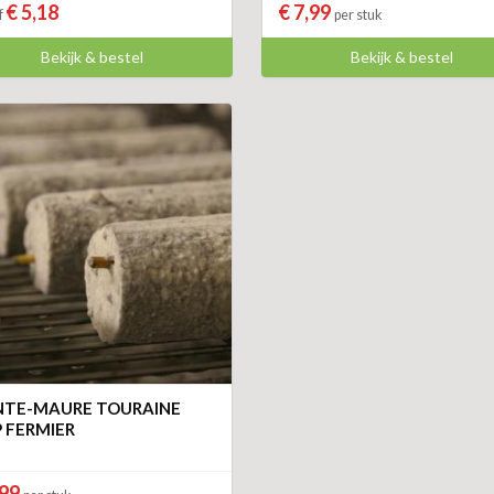
€ 5,18
€ 7,99
f
per stuk
Bekijk & bestel
Bekijk & bestel
NTE-MAURE TOURAINE
 FERMIER
,99