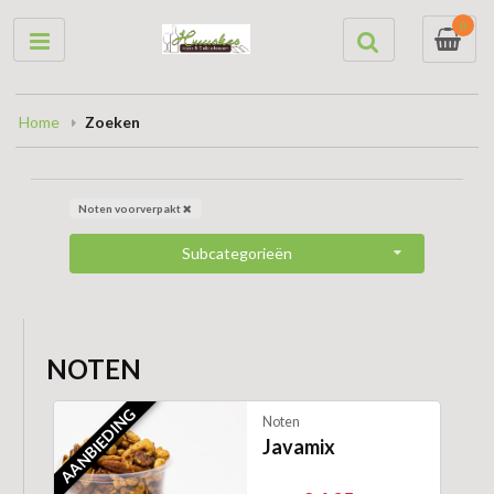
0
Home
Zoeken
Noten voorverpakt
Subcategorieën
NOTEN
AANBIEDING
Noten
Javamix