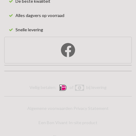
De beste kwaliteit
Alles dagvers op voorraad
Snelle levering
Veilig betalen:
of
bij levering
Algemene voorwaarden
Privacy Statement
Een Bon Vivant In-site product