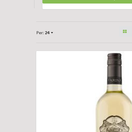
Per:
24